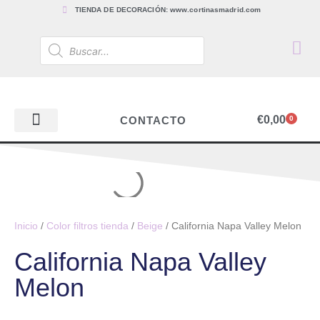
TIENDA DE DECORACIÓN: www.cortinasmadrid.com
€
0,00
CONTACTO
0
PAPEL PINTADO
TEJIDOS PARA CORTINAS, ESTORES Y TAPICERÍAS
ACCESORIOS, BARRAS Y RIELES
PAPEL PINTADO
Inicio
/
Color filtros tienda
/
Beige
/ California Napa Valley Melon
California Napa Valley
Melon