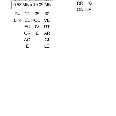
0.53 Mts x 10.05 Mts
Clear
Clear
Somos tu tienda de papel pintado y decoración en Madrid.
© 2026 La Fontana
TIENDA LAS ROZAS
C/ Bruselas 18 B, Polígono de Európolis (28232 Las Rozas,
España)