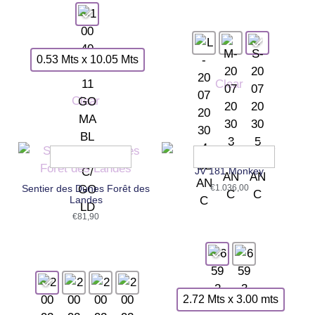
0.53 Mts x 10.05 Mts
Clear
Clear
JV 181 Monkey
Sentier des Dunes Forêt des
€
1.036,00
Landes
€
81,90
2.72 Mts x 3.00 mts