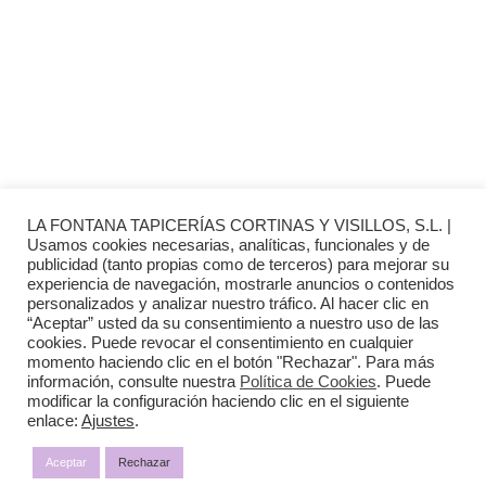
(+34) 91 462 20 57
INFORMACIÓN
· Envío y entregas
· Términos y condiciones
· Pago Seguro
· Nuestra tienda
· Sobre Nosotros
LA FONTANA TAPICERÍAS CORTINAS Y VISILLOS, S.L. |
Usamos cookies necesarias, analíticas, funcionales y de
publicidad (tanto propias como de terceros) para mejorar su
experiencia de navegación, mostrarle anuncios o contenidos
personalizados y analizar nuestro tráfico. Al hacer clic en
“Aceptar” usted da su consentimiento a nuestro uso de las
Aviso Legal
cookies. Puede revocar el consentimiento en cualquier
momento haciendo clic en el botón "Rechazar". Para más
Política de Privacidad
información, consulte nuestra
Política de Cookies
. Puede
modificar la configuración haciendo clic en el siguiente
enlace:
Ajustes
.
Política de Cookies
Aceptar
Rechazar
Diseño web:
The Digital Zone