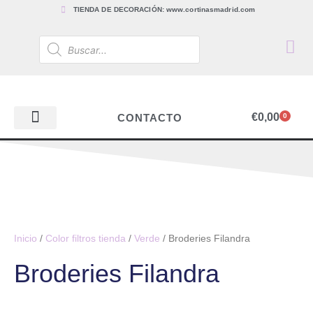
TIENDA DE DECORACIÓN: www.cortinasmadrid.com
€
0,00
CONTACTO
0
PAPEL PINTADO
TEJIDOS PARA CORTINAS, ESTORES Y TAPICERÍAS
ACCESORIOS, BARRAS Y RIELES
PAPEL PINTADO
Inicio
/
Color filtros tienda
/
Verde
/ Broderies Filandra
Broderies Filandra