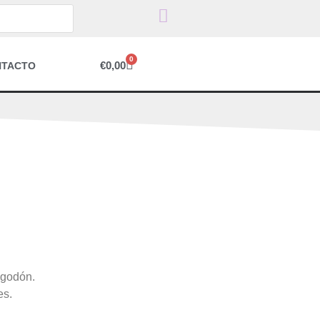
0
€
0,00
NTACTO
lgodón.
es.