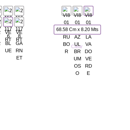
68.58 Cm x 8.20 Mts
Clear
INFORMACIÓN
de Európolis (28232 Las Rozas, España)
· Envío y entregas
· Términos y condici
· Pago Seguro