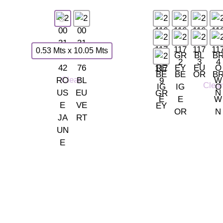
0.53 Mts x 10.05 Mts
Clear
Clear
TIENDA LAS ROZAS
C/ Bruselas 18 B, Polígono 
Somos tu tienda de papel
(+34) 91 462 20 57
pintado y decoración en Madrid.