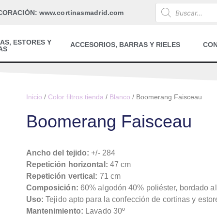
CORACIÓN: www.cortinasmadrid.com
AS, ESTORES Y
ACCESORIOS, BARRAS Y RIELES
CO
AS
Inicio
/
Color filtros tienda
/
Blanco
/ Boomerang Faisceau
Boomerang Faisceau
Ancho del tejido:
+/- 284
Repetición horizontal:
47 cm
Repetición vertical:
71 cm
Composición:
60% algodón 40% poliéster, bordado a
Uso:
Tejido apto para la confección de cortinas y estor
Mantenimiento:
Lavado 30º