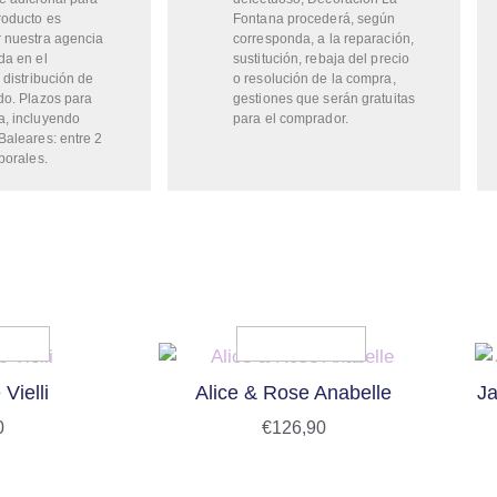
roducto es
Fontana procederá, según
 nuestra agencia
corresponda, a la reparación,
da en el
sustitución, rebaja del precio
 distribución de
o resolución de la compra,
do. Plazos para
gestiones que serán gratuitas
a, incluyendo
para el comprador.
Baleares: entre 2
borales.
Vielli
Alice & Rose Anabelle
Ja
0
€
126,90