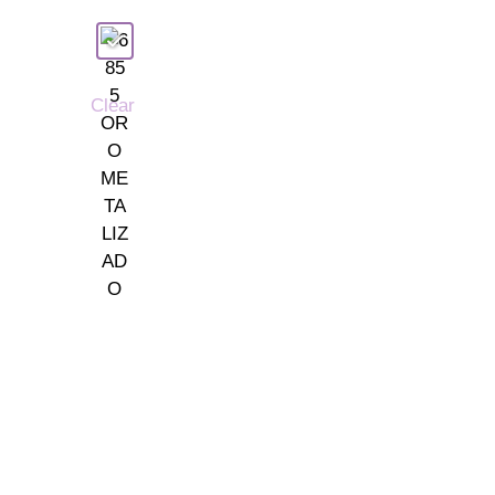
Clear
ones