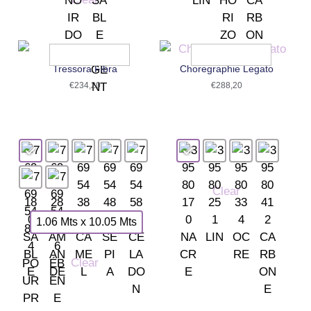
Tressora Fibra
Choregraphie Legato
€
234,20
€
288,20
Clear
1.06 Mts x 10.05 Mts
Clear