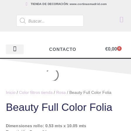
TIENDA DE DECORACIÓN: www.cortinasmadrid.com
€
0,00
CONTACTO
0
PAPEL PINTADO
TEJIDOS PARA CORTINAS, ESTORES Y TAPICERÍAS
ACCESORIOS, BARRAS Y RIELES
PAPEL PINTADO
Inicio
/
Color filtros tienda
/
Rosa
/ Beauty Full Color Folia
Beauty Full Color Folia
Dimensiones rollo: 0.53 mts x 10.05 mts