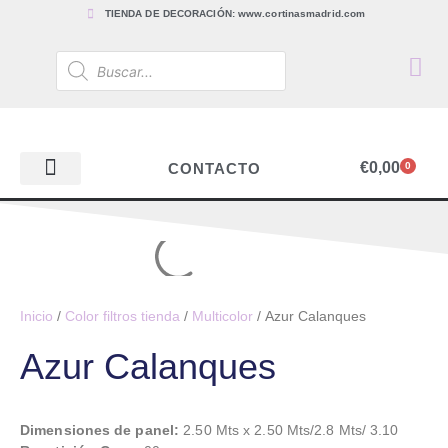
TIENDA DE DECORACIÓN: www.cortinasmadrid.com
€
0,00
CONTACTO
0
PAPEL PINTADO
TEJIDOS PARA CORTINAS, ESTORES Y TAPICERÍAS
ACCESORIOS, BARRAS Y RIELES
PAPEL PINTADO
Inicio
/
Color filtros tienda
/
Multicolor
/ Azur Calanques
Azur Calanques
Dimensiones de panel:
2.50 Mts x 2.50 Mts/2.8 Mts/ 3.10