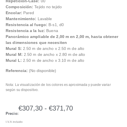
Repetición-Case:
00
Composición:
Tejido no tejido
Encolar:
Pared
Mantenimiento:
Lavable
Resistencia al fuego:
B-s1, d0
Resistencia a la luz:
Buena
Panorámico ampliable de 2,00 m en 2,00 m, hasta obtener
las dimensiones que necesiten
Mural S:
2.50 m de ancho x 2.50 m de alto
Mural M:
2.50 m de ancho x 2.80 m de alto
Mural L:
2.50 m de ancho x 3.10 m de alto
Referencia:
(No disponible)
Nota: La visualización de los colores es aproximada y puede variar
según su dispositivo.
€
307,30
-
€
371,70
Precio:
I.V.A incluido