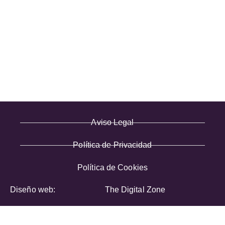
· Envío y entregas
· Términos y condiciones
· Pago Seguro
· Nuestra tienda
· Sobre Nosotros
Aviso Legal
Política de Privacidad
Política de Cookies
Diseño web:
The Digital Zone