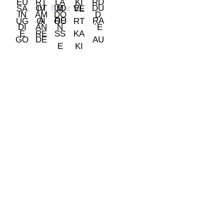
Clear
Somos tu tienda de papel pintado y decoración en Madrid.
© 2026 La Fontana
TIENDA LAS ROZAS
C/ Bruselas 18 B, Polígono de Európolis (28232 Las Rozas,
España)
(+34) 91 462 20 57
INFORMACIÓN