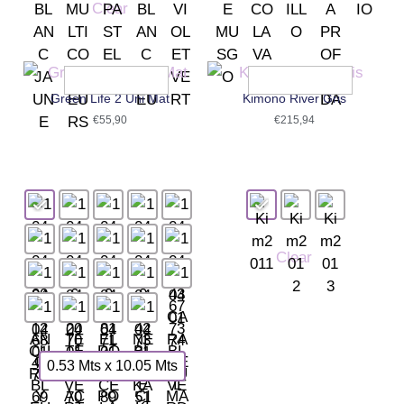
Clear
Green Life 2 Uni Mat
Kimono River Gris
€
55,90
€
215,94
Clear
0.53 Mts x 10.05 Mts