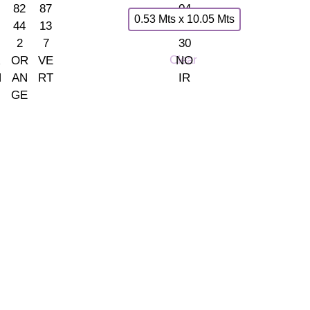
0.53 Mts x 10.05 Mts
Clear
INFORMACIÓN
de Európolis (28232 Las Rozas, España)
· Envío y entregas
· Términos y condici
· Pago Seguro
· Nuestra tienda
· Sobre Nosotros