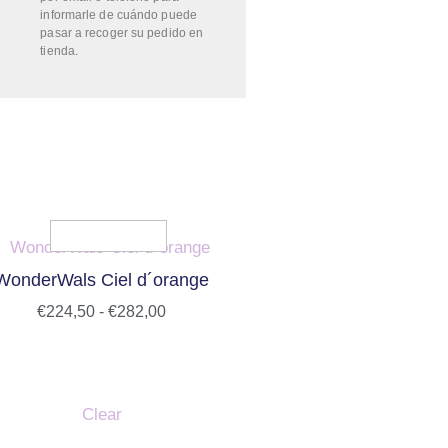
informarle de cuándo puede
pasar a recoger su pedido en
tienda.
WonderWals Ciel d´orange
€
224,50
-
€
282,00
Clear