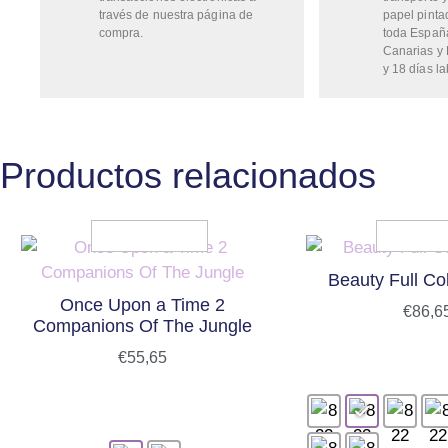
través de nuestra página de
papel pinta
compra.
toda Españ
Canarias y 
y 18 días la
Productos relacionados
Beauty Full Co
Once Upon a Time 2
€
86,6
Companions Of The Jungle
€
55,65