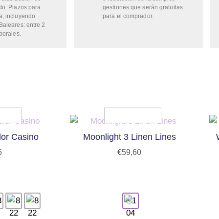
do. Plazos para
gestiones que serán gratuitas
a, incluyendo
para el comprador.
Baleares: entre 2
borales.
lor Casino
Moonlight 3 Linen Lines
5
€
59,60