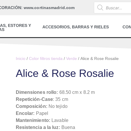
CORACIÓN: www.cortinasmadrid.com
AS, ESTORES Y
ACCESORIOS, BARRAS Y RIELES
CO
AS
Inicio
/
Color filtros tienda
/
Verde
/ Alice & Rose Rosalie
Alice & Rose Rosalie
Dimensiones rollo:
68.50 cm x 8.2 m
Repetición-Case
: 35 cm
Composición:
No tejido
Encolar:
Papel
Mantenimiento:
Lavable
Resistencia a la luz:
Buena