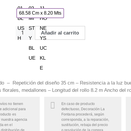
68.58 Cm x 8.20 Mts
Añadir al carrito
ido – Repetición del diseño 35 cm – Resistencia a la luz b
florales, medallones – Longitud del rollo 8.2 m Ancho del ro
víos no tienen
En caso de producto
e adicional para
defectuoso, Decoración La
roducto es
Fontana procederá, según
 nuestra agencia
corresponda, a la reparación,
da en el
sustitución, rebaja del precio
 distribución de
o resolución de la compra,