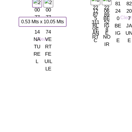
Clear
0.53 Mts x 10.05 Mts
Clear
TIENDA LAS ROZAS
C/ Bruselas 18 B, Polígono 
Somos tu tienda de papel
(+34) 91 462 20 57
pintado y decoración en Madrid.
© 2026 La Fontana