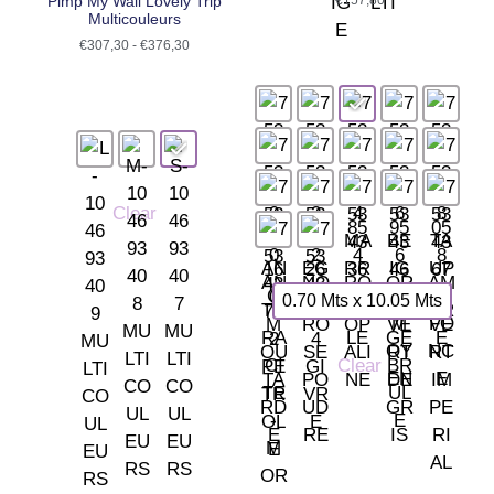
Pimp My Wall Lovely Trip
€
157,80
Multicouleurs
€
307,30
-
€
376,30
Clear
0.70 Mts x 10.05 Mts
Clear