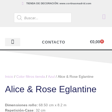
TIENDA DE DECORACIÓN: www.cortinasmadrid.com
€
0,00
CONTACTO
0
PAPEL PINTADO
TEJIDOS PARA CORTINAS, ESTORES Y TAPICERÍAS
ACCESORIOS, BARRAS Y RIELES
PAPEL PINTADO
Inicio
/
Color filtros tienda
/
Azul
/ Alice & Rose Eglantine
Alice & Rose Eglantine
Dimensiones rollo:
68.50 cm x 8.2 m
Repetición-Case
: 32 cm