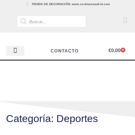
TIENDA DE DECORACIÓN: www.cortinasmadrid.com
€
0,00
CONTACTO
0
PAPEL PINTADO
TEJIDOS PARA CORTINAS, ESTORES Y TAPICERÍAS
ACCESORIOS, BARRAS Y RIELES
PAPEL PINTADO
Categoría: Deportes